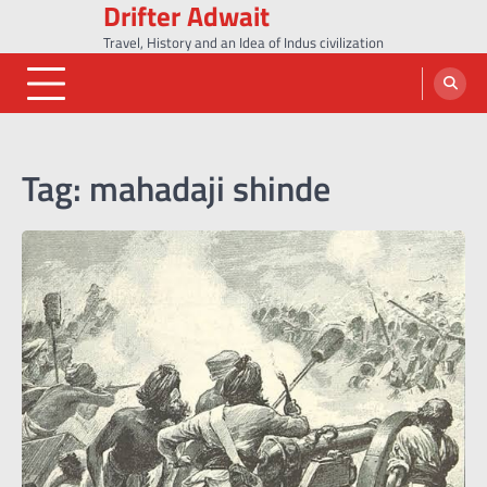
Drifter Adwait
Skip
to
Travel, History and an Idea of Indus civilization
content
Tag:
mahadaji shinde