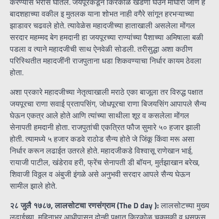
करण्यास भरीस घातले. जयपूरकडून किरकोळ खंडणी घेउन माघारी जाणे हे
बादशहाच्या वकील इ मुतलक याना शोभत नाही वगैरे सांगून हरभऱ्याच्या
झाडावर चढवले होते. त्यावेळेस महादजीच्या हाताखाली असलेला मोंगल
सरदार महम्मद बेग हमदानी हा जयपूरच्या राण्यांच्या पैशाच्या अमिषाला बळी
पडला व त्याने महादजीची साथ ऐनवेळी सोडली. तरीसुद्धा अशा कठीण
परिस्थितीत महादजींनी राजपुताना धडा शिकवण्याचा निर्धार कायम ठेवला
होता.
अशा प्रकारे महादजीच्या नेतृत्वाखाली मराठे एका बाजूला तर विरुद्ध पक्षात
जयपूरचा राणा सवाई प्रतापसिंग, जोधपूरचा राणा बिजयसिंग आपापले सैन्य
घेऊन एकत्र आले होते आणि त्यांच्या साथीला शूर व कसलेला मोंगल
सेनापती हमदानी होता. राजपुतांची एकत्रित फौज सुमारे ५० हजार झाली
होती. त्यामध्ये ५ हजार कडवे राठोड सैन्य होते जे जिंकू किंवा मरू असा
निर्धार करून लढाईत उतरले होते. महादजीकडे विश्वासू राणेखान भाई,
रायाजी पाटील, खंडेराव हरी, फ्रेंच सेनापती डी बॉयन, मुर्तझाखान बरेख,
शिवाजी विठ्ठल व अंबुजी इंगळे असे अनुभवी सरदार आपले सैन्य घेऊन
सामील झाले होते.
२८ जुलै १७८७
,
लालसोटचा रणसंग्राम (
The D day
):
लालसोटच्या मुख्य
लढाईच्या महिनाभर आधीपासून दोन्ही पक्षात किरकोळ चकमकी व धुसफूस