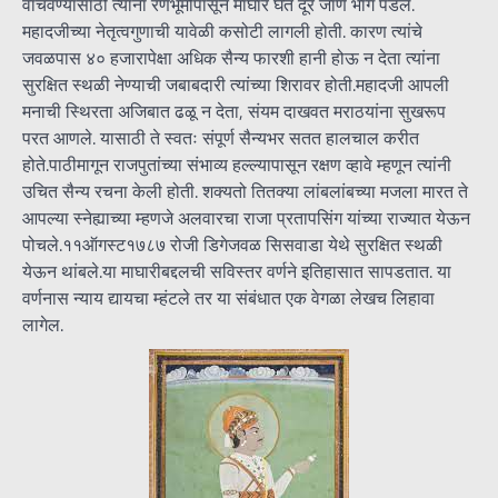
वाचवण्यासाठी त्यांना रणभूमीपासून माघार घेत दूर जाणे भाग पडले.
महादजीच्या नेतृत्वगुणाची यावेळी कसोटी लागली होती. कारण त्यांचे
जवळपास ४० हजारापेक्षा अधिक सैन्य फारशी हानी होऊ न देता त्यांना
सुरक्षित स्थळी नेण्याची जबाबदारी त्यांच्या शिरावर होती.महादजी आपली
मनाची स्थिरता अजिबात ढळू न देता, संयम दाखवत मराठयांना सुखरूप
परत आणले. यासाठी ते स्वतः संपूर्ण सैन्यभर सतत हालचाल करीत
होते.पाठीमागून राजपुतांच्या संभाव्य हल्ल्यापासून रक्षण व्हावे म्हणून त्यांनी
उचित सैन्य रचना केली होती. शक्यतो तितक्या लांबलांबच्या मजला मारत ते
आपल्या स्नेह्याच्या म्हणजे अलवारचा राजा प्रतापसिंग यांच्या राज्यात येऊन
पोचले.११ऑगस्ट१७८७ रोजी डिगेजवळ सिसवाडा येथे सुरक्षित स्थळी
येऊन थांबले.या माघारीबद्दलची सविस्तर वर्णने इतिहासात सापडतात. या
वर्णनास न्याय द्यायचा म्हंटले तर या संबंधात एक वेगळा लेखच लिहावा
लागेल.