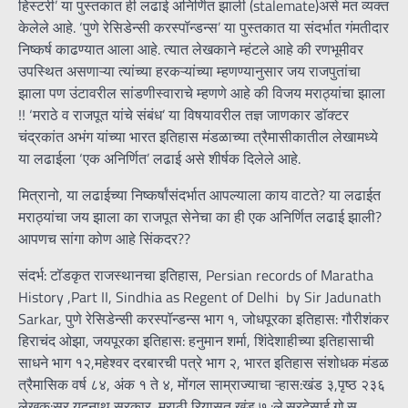
हिस्टरी’ या पुस्तकात ही लढाई अनिर्णित झाली (stalemate)असे मत व्यक्त
केलेले आहे. ‘पुणे रेसिडेन्सी करस्पॉन्डन्स’ या पुस्तकात या संदर्भात गंमतीदार
निष्कर्ष काढण्यात आला आहे. त्यात लेखकाने म्हंटले आहे की रणभूमीवर
उपस्थित असणाऱ्या त्यांच्या हरकऱ्यांच्या म्हणण्यानुसार जय राजपुतांचा
झाला पण उंटावरील सांडणीस्वाराचे म्हणणे आहे की विजय मराठ्यांचा झाला
!! ‘मराठे व राजपूत यांचे संबंध’ या विषयावरील तज्ञ जाणकार डॉक्टर
चंद्रकांत अभंग यांच्या भारत इतिहास मंडळाच्या त्रैमासीकातील लेखामध्ये
या लढाईला ‘एक अनिर्णित’ लढाई असे शीर्षक दिलेले आहे.
मित्रानो, या लढाईच्या निष्कर्षांसंदर्भात आपल्याला काय वाटते? या लढाईत
मराठ्यांचा जय झाला का राजपूत सेनेचा का ही एक अनिर्णित लढाई झाली?
आपणच सांगा कोण आहे सिंकदर??
संदर्भ: टॉडकृत राजस्थानचा इतिहास, Persian records of Maratha
History ,Part II, Sindhia as Regent of Delhi by Sir Jadunath
Sarkar, पुणे रेसिडेन्सी करस्पॉन्डन्स भाग १, जोधपूरका इतिहास: गौरीशंकर
हिराचंद ओझा, जयपूरका इतिहास: हनुमान शर्मा, शिंदेशाहीच्या इतिहासाची
साधने भाग १२,महेश्वर दरबारची पत्रे भाग २, भारत इतिहास संशोधक मंडळ
त्रैमासिक वर्ष ८४, अंक १ ते ४, मोंगल साम्राज्याचा ऱ्हास:खंड ३,पृष्ठ २३६
लेखक:सर यदुनाथ सरकार, मराठी रियासत खंड ७ :ले.सरदेसाई गो.स.