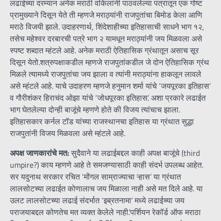
लढाईच्या दरम्यान अनेक मराठी वकिलांनी पाठवलेल्या पत्रातून एक गोष्ट
प्रामुख्याने दिसून येते ती म्हणजे मराठ्यांनी राजपुतांचा बिमोड केला आणि
मराठे विजयी झाले. उदाहरणार्थ, शिंदेशाहीच्या इतिहासाची साधने भाग १२,
तसेच महेश्वर दरबारची पत्रे भाग २ यामधून मराठ्यांनी जय मिळवला असे
स्पष्ट शब्दात म्हंटले आहे. अनेक मराठी ऐतिहासिक ग्रंथातून असाच सूर
दिसून येतो.शत्रुपक्षाकडील म्हणजे राजपुतांकडील जे दोन ऐतिहासिक ग्रंथ
मिळले त्यामध्ये राजपुतांचा जय झाला व त्यांनी मराठ्यांना हाकलून लावले
असे म्हंटले आहे. याचे उदाहरण म्हणजे हनुमान शर्मा यांचे ‘जयपूरका इतिहास’
व गौरीशंकर हिराचंद ओझा यांचे ‘जोधपूरका इतिहास’. अशा प्रकारे लढाईत
भाग घेतलेल्या दोन्ही बाजूंचे म्हणणे होते की विजय त्यांचाच झाला.
इतिहासकार कर्नल टॉड यांच्या राजस्थानचा इतिहास या ग्रंथात सुद्धा
राजपुतांनी विजय मिळवला असे म्हंटले आहे.
अपक्ष जाणकारांचे मत:
सुदैवाने या लढाईबद्दल काही अपक्ष बाजूंचे (third
umpire?) काय म्हणणे आहे ते समजण्यासाठी काही संदर्भ उपलब्ध आहेत.
सर यदुनाथ सरकार रचित ‘मोंगल साम्राज्याचा ऱ्हास’ या ग्रंथात
लालसोटच्या लढाईत कोणालाच जय मिळाला नाही असे मत दिले आहे. या
उलट लालसोटच्या लढाई संदर्भात ‘इब्रतनामा’ मध्ये लढाईच्या जय
पराजयाबद्दल कोणतेच मत व्यक्त केलेले नाही.’पर्शियन रेकॉर्ड ऑफ मराठा