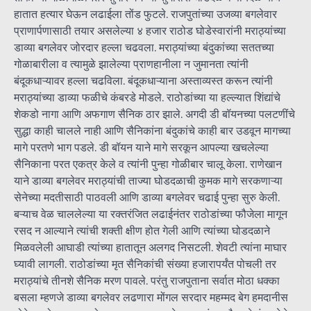
हातात हत्यार घेऊन लढाईला तोंड फुटले. राजपुतांच्या उजव्या बगलेवार
प्राणार्पणासाठी तयार असलेल्या ४ हजार राठोड घोडेस्वारांनी मराठ्यांच्या
डाव्या बगलेवर जोरदार हल्ला चढवला. मराठ्यांच्या बंदुकांच्या सततच्या
गोळाबारीला व त्यामुळे झालेल्या प्राणहानीला न जुमानता त्यांनी
बंदूकधाऱ्यावर हल्ला चढविला. बंदूकधाऱ्याना अस्ताव्यस्त करून त्यांनी
मराठ्यांच्या डाव्या फळीचे कंबरडे मोडले. राठोडांच्या या हल्ल्यात शिंद्यांचे
शेकडो नागा आणि अफगाण सैनिक ठार झाले. अगदी डी बॉयनच्या पलटणींचे
सुद्धा काही चालले नाही आणि सैनिकांना बंदुकांचे काही बार उडवून मागच्या
मागे परतणे भाग पडले. डी बॉयन याने मागे सरकून आपल्या खचलेल्या
सैनिकाना परत एकत्र केले व त्यांनी पुन्हा गोळीबार चालू केला. राणेखान
याने डाव्या बगलेवर मराठ्यांची ताज्या घोडदळाची कुमक मागे सरकणाऱ्या
सेनेच्या मदतीसाठी पाठवली आणि डाव्या बगलेवर चढाई पुन्हा सुरु केली.
बऱ्याच वेळ चाललेल्या या रक्तरंजित लढाईनंतर राठोडांच्या फौजेला मागून
रसद न आल्याने त्यांची शक्ती क्षीण होत गेली आणि त्यांच्या घोडदळाने
मिळवलेली आघाडी त्यांच्या हातातून अलगद निसटली. शेवटी त्यांना माघार
घ्यावी लागली. राठोडांच्या मृत सैनिकांची संख्या हजारापर्यंत पोचली तर
मराठ्यांचे तीनशे सैनिक मरण पावले. परंतु राजपुताना सर्वात मोठा धक्का
बसला म्हणजे डाव्या बगलेवर लढणारा मोंगल सरदार महम्मद बेग हमदानीस