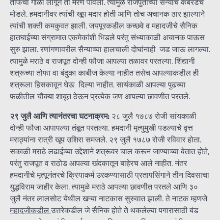
तोफेचा गोळा लागून तो मरण पावला. त्यामुळे राजपुतांच्या सैन्याचे कंबरडेचे
मोडले. हमदानीवर त्यांची खूप मदार होती आणि तोच अचानक ठार झाल्याने
त्यांची शक्ती कमकुवत झाली. जयपूरकडील कच्छवे व महादजीचे सैनिक
हातघाईच्या संग्रामात एकमेकांशी भिडले परंतु संध्याकाळी अचानक पाऊस
सुरु झाला. रणांगणावरील सैन्याच्या हालचाली दोघांनाही जड जाऊ लागल्या.
त्यामुळे मराठे व राजपूत दोन्ही फौजा आपल्या तळावर परतल्या. शिंद्यानी
शत्रूच्या तोफा वा बंदुका काबीज केल्या नाहीत तसेच आपल्याकडील ही
शत्रूला हिसकावून घेऊ दिल्या नाहीत. सायंकाळी आपल्या पुढच्या
फळीतील चौक्या शाबूत ठेऊन प्रत्येक जण आपल्या छावणीत परतले.
२९ जुलै आणि त्यानंतरचा घटनाक्रम:
२८ जुलै १७८७ रोजी सांयकाळी
दोन्ही फौजा आपापल्या तंबूत परतल्या. हमदानी मृत्युमुखी पडल्याचे वृत्त
मराठ्यांना रात्री खूप उशिरा समजले. २९ जुलै १७८७ रोजी रविवार होता.
सकाळी मराठे लढाईच्या उद्देशाने शत्रूवर चाल करून जाण्याच्या बेतात होते,
परंतु राजपूत व राठोड आपल्या खंदकातून बाहेरच आले नाहीत. नंतर
हमदानीचे मृत्यूनंतरचे क्रियाकर्म उरकण्यासाठी प्रतापसिंगाने तीन दिवसाचा
युद्धविराम जाहीर केला. त्यामुळे मराठे आपल्या छावणीत परतले आणि ३०
जुलै नंतर लालसोट येथील खऱ्या नाटकास सुरुवात झाली. ते नाटक म्हणजे
महादजीकडील
उत्तरेकडील जे सैनिक होते ते थकलेल्या पगारासाठी बंड