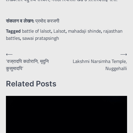
संकलन व लेखन:
प्रमोद करजगी
Tagged
battle of lalsot
,
Lalsot
,
mahadaji shinde
,
rajasthan
battles
,
sawai pratapsingh
Post
⟵
⟶
‘वज्रादपि कठोरानि, मृदुनि
Lakshmi Narsimha Temple,
navigation
कुसुमादपि’
Nuggehalli
Related Posts