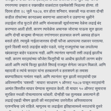
रणरणत्या उन्हात व रखरखीत वाळवंटात एकमेकांशी भिडल्या होत्या. तो
दिवस होता २८ जुलै १७८७, वार होता शनिवार. सकाळी नऊ वाजता दोन्ही
कडील तोफांच्या कानठळ्या बसणाऱ्या आवाजाने व उडणाऱ्या धुळीने
लढाईला तोंड फुटले होते आणि संध्याकाळी सूर्यास्ताच्या वेळेस लढाई बंद
करण्यात आली होती. कारण त्यावेळेस अचानक जोराचा पाऊस सुरु झाला
आणि दोन्ही बाजूच्या सैन्याला रणांगणावर हालचाल करणे अवघड होऊन
बसले होते. त्यामुळे नाईलाजास्तव दोन्ही फौजा आपापल्या तळावर परतल्या.
दुसरे दिवशी मराठे लढाईस बाहेर पडले, परंतु राजपुतांचा पक्ष लपलेल्या
खंदकातून बाहेर पडलाच नाही. आणि त्यानंतर म्हणावी तशी लढाई झालीच
नाही. कारण मराठ्यांच्या फौजेत फितुरीची या आधीच झालेली लागण बाहेर
आली आणि त्यांचे फितूर झालेले शिपाई राजपूत सेनेला जाऊन मिळाले. आणि
महादजी व त्यांचे सरदार यांना हतबलपणे व हताशपणे हा तमाशा
बघण्याशिवाय गत्यंतर नव्हते. आणि त्यानंतर सुरु झाली मराठ्यांची एक
अविस्मरणीय ‘यशस्वी ‘ माघार! साधारण १ ऑगस्ट १७८७ पासून मराठ्यांनी
अत्यंत शिस्तीत माघार घेण्यास सुरुवात केली. ती माघार १० ऑगस्ट सुमारास
सुरक्षित स्थळी पोचल्यावरच थांबली. दोन्हीही पक्ष तुल्यबळ असल्याने ही
लढाई एव्हढी भीषण झाली की मराठ्यांच्या उत्तरेतील अस्तित्वावरच
प्रश्नचिन्ह उभे राहिले. म्हणूनच या लढाईला इतिहासामध्ये मराठयांचे दुसरे