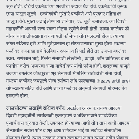
सुरु होती. दोघेही एकमेकांच्या शक्तीचा अंदाज घेत होते. एकमेकांची कुमक
छापा घालून लुटणे , एकमेकांची गुरेढोरे पळविणे असे प्रकार महिनाभर
चालूच होते. मुख्य लढाई होण्यास शनिवार, २८ जुलै उजाडला. त्या दिवशी
महादजींनी आपली सैन्य रचना मोठ्या खुबीने केली होती. डाव्या बगलेवर डी
बॉयन यांचा तोफखाना व कवायती फौजेच्या तीन पलटणी होत्या. त्याच्या
संगत खंडेराव हरी आणि मुर्तझाखान हा तोफखान्याचा मुख्य होता. मधल्या
फळीवर नजफखानाचे वेठबिगार अफगाण शिपाई होते तर उजव्या बगलेवर
स्वतः राणेखान भाई, फिरंग सेनापती लेस्टीनो , काझो ,जॉन बाप्टिस्ट व ला
फानोस तसेच अल्वरचा राजा माचेडीकर यांची फौज होती. शत्रूच्या बाजूने
उजव्या बगलेवर जोधपूरचा शूर सेनापती भीमसिंग राठोडांची सेना होती,
मधल्या फळीवर जयपूरचे सैन्य त्यांच्या लांब पल्ल्याच्या (heavy artillery)
तोफखान्यासहित होते आणि डाव्या फळीवर अनुभवी सेनापती मोहम्मद बेग
हमदानी होता.
लालसोटच्या लढाईचे संक्षिप्त वर्णन:
लढाईला आरंभ करायच्याआदल्या
दिवशी महादजींनी सायंकाळी एकाग्रपणे व भक्तिभावाने रणचंडीच्या
पुजार्चनास सुरुवात केली. उषकाळ होण्याच्या आधी तीन तास आधी आपल्या
सैन्यातील सर्वात थोर व शूर अशा राणेखान भाई या सर्वोच्च सेनापतीस
बोलावून घेतले. त्यास उदकाने स्नान करायला लावून त्याला नवीन पोशाख