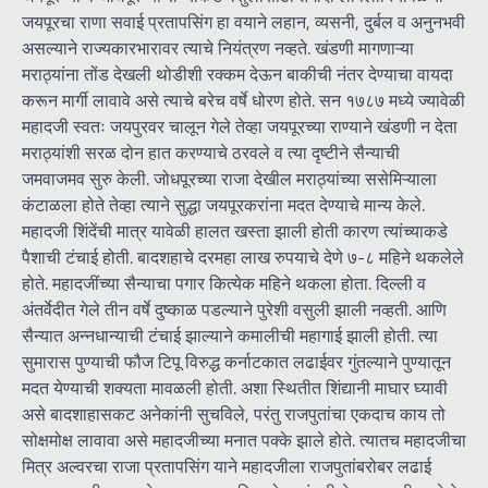
जयपूरचा राणा सवाई प्रतापसिंग हा वयाने लहान, व्यसनी, दुर्बल व अनुनभवी
असल्याने राज्यकारभारावर त्याचे नियंत्रण नव्हते. खंडणी मागणाऱ्या
मराठ्यांना तोंड देखली थोडीशी रक्कम देऊन बाकीची नंतर देण्याचा वायदा
करून मार्गी लावावे असे त्याचे बरेच वर्षे धोरण होते. सन १७८७ मध्ये ज्यावेळी
महादजी स्वतः जयपुरवर चालून गेले तेव्हा जयपूरच्या राण्याने खंडणी न देता
मराठ्यांशी सरळ दोन हात करण्याचे ठरवले व त्या दृष्टीने सैन्याची
जमवाजमव सुरु केली. जोधपूरच्या राजा देखील मराठ्यांच्या ससेमिऱ्याला
कंटाळला होते तेव्हा त्याने सुद्धा जयपूरकरांना मदत देण्याचे मान्य केले.
महादजी शिंदेंची मात्र यावेळी हालत खस्ता झाली होती कारण त्यांच्याकडे
पैशाची टंचाई होती. बादशहाचे दरमहा लाख रुपयाचे देणे ७-८ महिने थकलेले
होते. महादजींच्या सैन्याचा पगार कित्येक महिने थकला होता. दिल्ली व
अंतर्वेदीत गेले तीन वर्षे दुष्काळ पडल्याने पुरेशी वसुली झाली नव्हती. आणि
सैन्यात अन्नधान्याची टंचाई झाल्याने कमालीची महागाई झाली होती. त्या
सुमारास पुण्याची फौज टिपू विरुद्ध कर्नाटकात लढाईवर गुंतल्याने पुण्यातून
मदत येण्याची शक्यता मावळली होती. अशा स्थितीत शिंद्यानी माघार घ्यावी
असे बादशाहासकट अनेकांनी सुचविले, परंतु राजपुतांचा एकदाच काय तो
सोक्षमोक्ष लावावा असे महादजीच्या मनात पक्के झाले होते. त्यातच महादजीचा
मित्र अल्वरचा राजा प्रतापसिंग याने महादजीला राजपुतांबरोबर लढाई