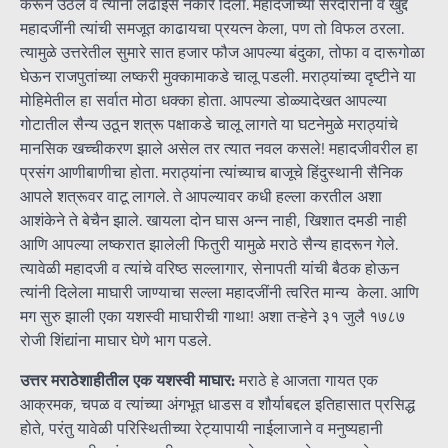
करून उठले व त्यांनी लढाईस नकार दिला. महादजींच्या सरदारांनी व खुद्द
महादजींनी त्यांची समजूत काढायचा प्रयत्न केला, पण तो विफल ठरला.
त्यामुळे उत्तरेतील सुमारे सात हजार फौज आपल्या बंदुका, तोफा व दारूगोळा
घेऊन राजपुतांच्या लष्करी मुक्कामाकडे चालू पडली. मराठ्यांच्या दृष्टीने या
मोहिमेतील हा सर्वात मोठा धक्का होता. आपल्या डोळ्यादेखत आपल्या
गोटातील सैन्य उठून शत्रू पक्षाकडे चालू लागते या घटनेमुळे मराठ्यांचे
मानसिक खच्चीकरण झाले असेल तर त्यात नवल कसले! महादजीवरील हा
प्रसंग आणीबाणीचा होता. मराठ्यांना त्यांच्याच बाजूचे हिंदुस्थानी सैनिक
आपले शत्रूवर वाटू लागले. ते आपल्यावर कधी हल्ला करतील अशा
आशंकेने ते बेचैन झाले. खायला दोन घास अन्न नाही, खिशात दमडी नाही
आणि आपल्या लष्करात झालेली फितुरी यामुळे मराठे सैन्य हादरून गेले.
त्यावेळी महादजी व त्यांचे वरिष्ठ सल्लागार, सेनापती यांची बैठक होऊन
त्यांनी दिलेला माघारी जाण्याचा सल्ला महादजींनी त्वरित मान्य केला. आणि
मग सुरु झाली एका यशस्वी माघारीची गाथा! अशा तऱ्हेने ३१ जुलै १७८७
रोजी शिंद्यांना माघार घेणे भाग पडले.
उत्तर मराठेशाहीतील एक यशस्वी माघार:
मराठे हे आजता गायत एक
आक्रमक, चपळ व त्यांच्या अंगभूत धाडस व शौर्याबद्दल इतिहासात प्रसिद्ध
होते, परंतु यावेळी परिस्थितीच्या रेट्यापायी नाईलाजाने व मनुष्यहानी