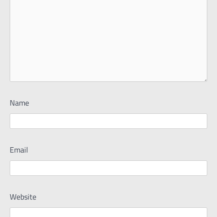
Name
Email
Website