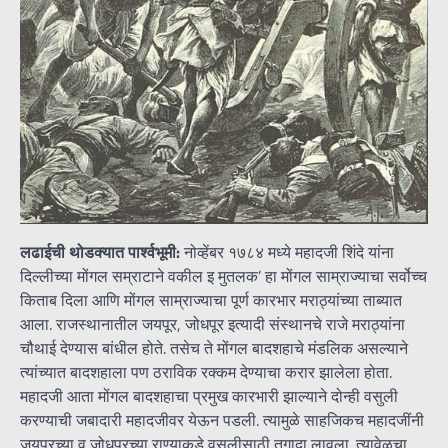
लढाईची थोडक्यात पार्श्वभूमी:
नोव्हेंबर १७८४ मध्ये महादजी शिंदे यांना
दिल्लीच्या मोंगल सम्राटाने वकील इ मुतलक’ हा मोंगल साम्राज्याचा सर्वोच्च
किताब दिला आणि मोंगल साम्राज्याचा पूर्ण कारभार मराठ्यांच्या ताब्यात
आला. राजस्थानातील जयपूर, जोधपूर इत्यादी संस्थानचे राजे मराठ्यांना
चौथाई देण्यास बांधील होते. तसेच ते मोंगल बादशहाचे मंडलिक असल्याने
त्यांच्यात बादशहाला पण ठराविक रक्कम देण्याचा करार झालेला होता.
महादजी आता मोंगल बादशहाचा प्रमुख कारभारी झाल्याने दोन्ही वसुली
करण्याची जबादारी महादजीवर येऊन पडली. त्यामुळे साहजिकच महादजींनी
जयपूरच्या व जोधपूरच्या राण्याकडे वसुलीसाठी तगादा लावला. त्यावेळचा