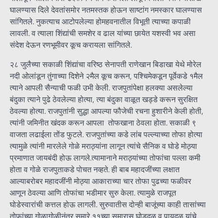
घालण्यास दिले देवतांसमोर नतमस्तक होऊन साष्टांग नमस्कार घालण्यास
सांगितले. नुकत्याच आटोपलेल्या होमहवनातील विभूती त्याच्या कपाळी
लावली. व त्याला शिंद्यांची समशेर व ढाल यांच्या छायेत यशस्वी भव असा
संदेश देऊन रणभूमीवर कूच करायला सांगितले.
२८ जुलैच्या सकाळी शिंद्यांचा वरिष्ठ सेनापती राणेखान बिडाखा येथे मोरेल
नदी ओलांडून तुंगाच्या दिशेने २मैल कूच करून, पश्चिमेकडून पूर्वेकडे १मैल
त्याने आपली सैन्याची फळी उभी केली. राजपुतांपेक्षा हलक्या असलेल्या
बंदुका त्याने पुढे ठेवलेल्या होत्या, त्या बंदुका वाळूत खड्डे करून सुरक्षित
ठेवल्या होत्या. राजपुतांनी सुद्धा आपल्या फौजेची रचना हुशारीने केली होती,
त्यांनी जमिनीत खंदक करून आपला तोफखाना ठेवला होता. सकाळी ९
वाजता लढाईला तोंड फुटले. राजपुतांच्या कडे लांब पल्ल्याच्या तोफा होत्या
त्यामुळे त्यांनी मारलेले गोळे मराठ्यांना लागून त्यांचे सैनिक व घोडे मोठ्या
प्रमाणात जायबंदी होऊ लागले.त्यामानाने मराठ्यांच्या तोफांचा पल्ला कमी
होता व गोळे राजपुताकडे पोचत नव्हते. ही बाब महादजींच्या लक्षात
आल्याबरोबर महादजींनी मोठ्या आकाराच्या चार तोफा पुढच्या फळीवर
आणून ठेवल्या आणि तोफांचा भडीमार सुरु केला. त्यामुळे राजपूत
घोडेस्वारांची कत्तल होऊ लागली. सुरुवातीस दोन्ही बाजूंच्या काही तासांच्या
तोफांच्या गोळागोळीनंतर सुमारे ११च्या सुमारास घोडदळ व पायदळ यांचे