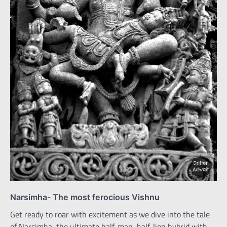
Narsimha- The most ferocious Vishnu
Get ready to roar with excitement as we dive into the tale
of Narsimha, the ultimate half-man, half-lion hybrid with…