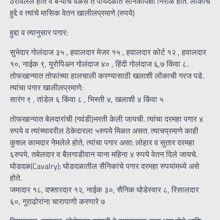
ठरविलेले होते व बऱ्याच वेळेस ते पायदळात सैनिकांपेक्षा निराळे होते. लोकांचे
हुद्दे व त्यांचे मासिक वेतन खालीलप्रमाणे (रुपये)
हुद्दा व त्यानुसार पगार:
सुभेदार गोलंदाज ३५ , हवालदार मेजर १५ , हवालदार कोर्ट १२ , हवालदार
१०, नाईक ९, युरोपिअन गोलंदाज ४० , हिंदी गोलंदाज ६,७ किंवा ८.
तोफखान्यात तोफांच्या हालचाली करण्यासाठी खलाशी लोंकाची गरज पडे.
त्यांचा पगार खालीलप्रमाणे:
सारंग ९ , तांडेल ६ किंवा ८ , भिस्ती ४, खलाशी ४ किंवा ५
तोफखान्यात बेलदारांची (गवंडी)भरती केली जायची. त्यांचा दरमहा पगार ४
रुपये व त्यांच्यावरील ठेकेदारला ५रुपये मिळत असत. त्याचप्रमाणे काही
कुशल कामदार नेमलेले होते, त्यांचा पगार असा: लोहार व सुतार दरमहा
६रुपये, तबेलदार व बैलगाडीवान याना महिना ४ रुपये वेतन दिले जायचे.
घोडदळ(Cavalry): घोडदळातील सैनिकांचे पगार दरमहा रुपयांमध्ये असे
होते.
जमादार १८, दफ्तारदार १२, नाईक ३०, सैनिक घोडेस्वार ८, रिसालदार
६०, गुराढोरांना चारापाणी करणारे ७