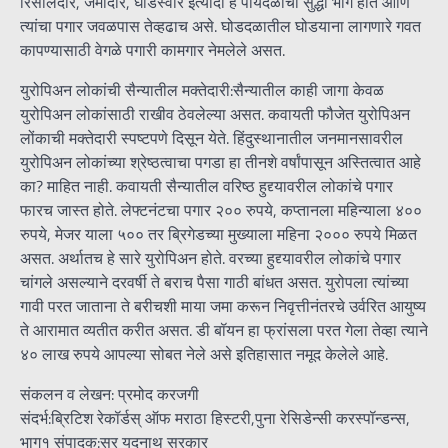
रिसालदार, जमादार, घोडेस्वार इत्यादी हे पायदळाचा सुद्धा भाग होते आणि
त्यांचा पगार जवळपास तेव्हढाच असे. घोडदळातील घोडयाना लागणारे गवत
कापण्यासाठी वेगळे पगारी कामगार नेमलेले असत.
युरोपिअन लोकांची सैन्यातील मक्तेदारी:सैन्यातील काही जागा केवळ
युरोपिअन लोकांसाठी राखीव ठेवलेल्या असत. कवायती फौजेत युरोपिअन
लोंकाची मक्तेदारी स्पष्टपणे दिसून येते. हिंदुस्थानातील जनमानसावरील
युरोपिअन लोकांच्या श्रेष्ठत्वाचा पगडा हा तीनशे वर्षांपासून अस्तित्वात आहे
का? माहित नाही. कवायती सैन्यातील वरिष्ठ हुद्द्यावरील लोकांचे पगार
फारच जास्त होते. लेफ्टनंटचा पगार २०० रुपये, कप्तानला महिन्याला ४००
रुपये, मेजर याला ५०० तर ब्रिगेडच्या मुख्याला महिना २००० रुपये मिळत
असत. अर्थातच हे सारे युरोपिअन होते. वरच्या हुद्द्यावरील लोकांचे पगार
चांगले असल्याने दरवर्षी ते बराच पैसा गाठी बांधत असत. युरोपला त्यांच्या
गावी परत जाताना ते बरीचशी माया जमा करून निवृत्तीनंतरचे उर्वरित आयुष्य
ते आरामात व्यतीत करीत असत. डी बॉयन हा फ्रांसला परत गेला तेव्हा त्याने
४० लाख रुपये आपल्या सोबत नेले असे इतिहासात नमूद केलेले आहे.
संकलन व लेखन: प्रमोद करजगी
संदर्भ:ब्रिटिश रेकॉर्डस् ऑफ मराठा हिस्टरी,पुना रेसिडेन्सी करस्पॉन्डन्स,
भाग१ संपादक:सर यदुनाथ सरकार