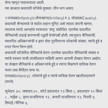
सेना म्हणून नावारूपाला आली.
त्या काळात कवायती फौजेचे मुख्यतः तीन भाग असत.
१.पायदळ(Infantry)२.तोफखाना(Artillery) व ३. घोडदळ(Cavalry).
कवायती सैन्यामध्ये जे सर्वात लहान युनिट असे त्याला कंपनी म्हणत,
त्यालाच मराठे अपभ्रंश स्वरूपात ‘कंपू’ संबोधित. प्रत्येक दलातील
सैनिकांची लढाई करण्याची पद्धती वेगवेगळी होती. त्यानुसार सैनिकांची,
त्यावरील अधिकाऱ्यांची व इतर सेवा पुरविणाऱ्या लोकांची संख्या, त्यांचे हुद्दे व
पगार भिन्न भिन्न होते.
कवायती फौजेतील सैनिकांचे वेतन: प्रत्येक दलातील सैनिकांची संख्या व
त्यांचे स्वरूप याची तपशीलवार माहिती आपण आगामी लेखात घेणार आहोत.
या लेखात सैनिकांचे व अधिकाऱ्यांचे हुद्दे व त्यांना मिळणारे मासिक वेतन
यावर लक्ष केंद्रित करू या.
पायदळ(Infantry) : लोकांचे हुद्दे व त्यांचे मासिक वेतन खालीलप्रमाणे
(रुपये)
सुभेदार: ४०, जमादार:२० , कोर्ट हवालदार १२ किंवा ८, हवालदार १० किंवा
८ , नाईक ८, ड्रम वाजविणारा १२ , बासरी वाजविणारा १२, भिस्ती ४,
शिपाई /सैनिक ६,