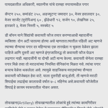
पायदळातील अधिकारी, मदतनीस यांचे दरमहा रुपायामधील पगार
कॅप्टन २५०, कमांडंट २५०, अडज्युटन्ट जमादार ३०, मेजर हवालदार ३०,
मेजर सार्जंट (युरोपिअन) ६० , झेंडेधारी १२, सर्जन १०, लेखनिक २५,
हारकारे ३, मेजर भिस्ती ५, मस्क्वेट ५
डी बॉयन याने शिंद्यांची कवायती फौज तयार करण्याआधी महादजींना
व्यक्तिशः दोन अटी घातल्या होत्या असे म्हणतात.त्यातील पहिली अट म्हणजे
त्याच्या सैन्याचा पगार दर महिन्याचा एक तारखेला न चुकता वेळेवर झाला
पाहिजे आणि दुसरी अट म्हणजे इंग्रजाविरुद्ध तो कवायती फौज घेऊन
लढणार नाही. महादजींनी या दोन्ही अटी मान्य केल्या. कवायती सेनेला दरमहा
पगार मिळे तसा तो मराठयांच्या नियमित सैनिकांना मिळत नसे. त्यांचा पगार
बऱ्याच वेळेस थकलेला असे. त्यामुळे साहजिकच मराठ्यांच्या सैन्यात
कवायती फौजेबद्दल हेवा वाटे. याला दुसरीही बाजू होती, ती म्हणजे मराठी
शिपाईचा लढाईचा कालावधी वर्षात ७-८ महिनेच असे.कवायती फौजेतील
शिपाई हे कायम स्वरूपातील नोकर असत.
तोफखाना(Artillery): तोफखान्यातील लोकांचे हुद्दे त्यांच्या कामगिरीवर